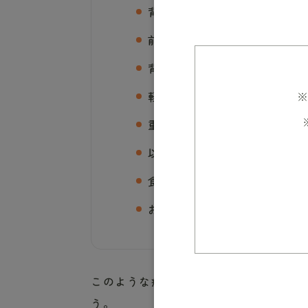
背中や腰が曲がってきた感じ
前かがみの姿勢が多くなった
背中や腰に痛みがある
※
軽い転倒でも骨折しやすくな
重いものを持った時や起き上
以前より息切れしやすくなっ
食事の量は変わっていないの
お腹まわりの調子が悪くなっ
このような症状がある場合、骨粗鬆症
う。