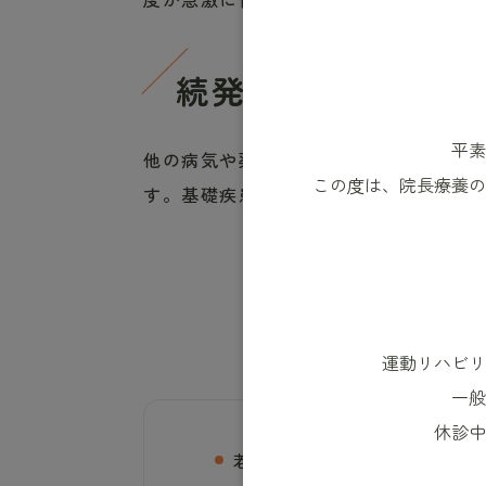
続発性骨粗鬆症
平素
他の病気や薬の影響で起こる骨粗鬆症
この度は、院長療養の
す。基礎疾患の治療とともに、骨粗鬆
こ
運動リハビリ
一般
休診中
若い頃と比べて身長が3cm以