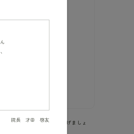
ん
い
院長 才田 啓友
て、早期発見・早期治療に繋げましょ