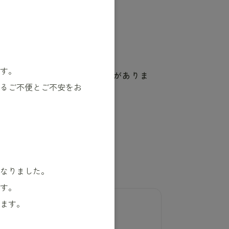
す。
の長期使用が原因となることがありま
るご不便とご不安をお
か？
なりました。
す。
ます。