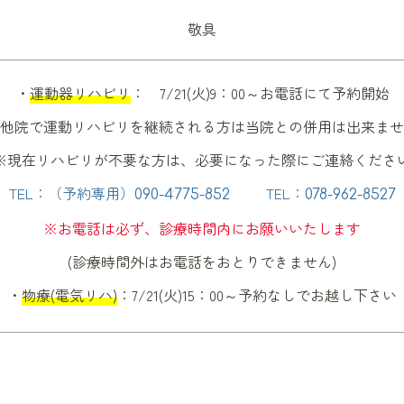
がする
敬具
・
運動器リハビリ
： 7/21(火)9：00～お電話にて予約開始
他院で運動リハビリを継続される方は当院との併用は出来ませ
った
※現在リハビリが不要な方は、必要になった際にご連絡くださ
がる時に腰が痛む
TEL：（予約専用）
TEL：
090-4775-852
078-962-8527
た
※お電話は必ず、診療時間内にお願いいたします
に、すぐにお腹いっぱいになる
(診療時間外はお電話をおとりできません)
た（胸やけや便秘など） など
・
物療(電気リハ)
：7/21(火)15：00～予約なしでお越し下さい
の可能性があります。できるだけ早く専門的な検査を受け