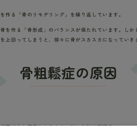
骨を作る「骨のリモデリング」を繰り返しています。
、骨を作る「骨形成」のバランスが保たれています。しか
成を上回ってしまうと、徐々に骨がスカスカになっていき
骨粗鬆症の原因
の低下が主な原因となります。特に女性は閉経後にホルモ
た、運動不足や偏った食生活も骨の健康に影響を与えます