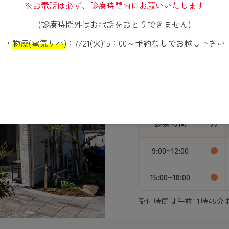
※お電話は必ず、診療時間内にお願いいたします
〒651-212
(診療時間外はお電話をおとりできません)
お問い合わせはこ
・
物療(電気リハ)
：7/21(火)15：00～予約なしでお越し下さい
078-962-
院内駐車
診察時間
月
9:00~12:00
●
15:00~18:00
●
受付時間は午前11時45分