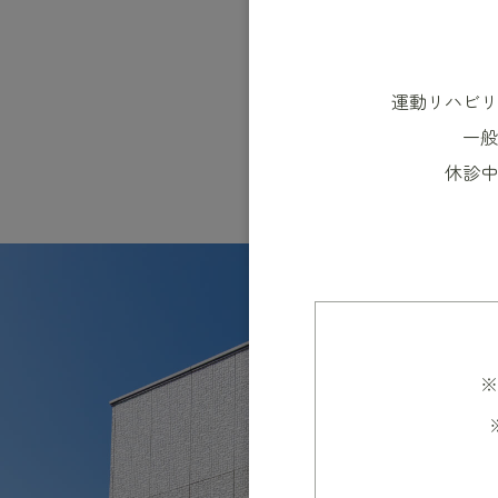
運動リハビリ
一般
休診中
※