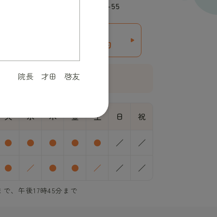
9 兵庫県神戸市西区白水1丁目14-55
ちら
24時間受付中
8527
WEB
予約
院長 才田 啓友
場8台完備
駐輪場あり
火
水
木
金
土
日
祝
●
●
●
●
●
／
／
●
／
●
●
／
／
／
まで、午後17時45分まで