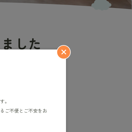
しました
す。
るご不便とご不安をお