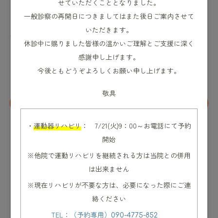
ください。
せていただくこととなりました。
一般診察の再開日につきましてはまた後日ご案内させて
ご不便をおかけいたしますが、ご理解のほどよろしくお願
いただきます。
いいたします。
休診中に賜りました皆様の温かいご理解とご支援に深く
感謝申し上げます。
今後ともどうぞよろしくお願い申し上げます。
敬具
2026年6月15日〜休診のお知らせ
お知らせ
さいた整形外科 リハビリ再開について
・
運動器リハビリ
： 7/21(火)9：00～お電話にて予約
開始
※他院で運動リハビリを継続される方は当院との併用
は出来ません
※現在リハビリが不要な方は、必要になった際にご連
絡ください
TEL：（予約専用）
090-4775-852