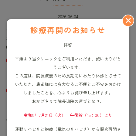
2026.06.04
診療再開のお知らせ
休診前に当院へ通院されていた患者様で、診断書、保険会
社提出書類、各種証明書等が必要な方は、下記の職員対応
拝啓
時間内にクリニックまでお電話ください。
平素より当クリニックをご利用いただき、誠にありがと
■ 7月1日（木）、6日（月）、9日（木）
うございます。
・9:30～11:30
この度は、院長療養のため長期間にわたり休診とさせて
・14:00～16:00
いただき、患者様には多大なるご不便とご不安をおかけ
■ 7月4日（土）、11日（土）
しましたことを、心よりお詫び申し上げます。
・9:30～11:30
おかげさまで院長退院の運びとなり、
・13:00～15:00
令和8年7月21日（火） 午後診（15：00）より
なお、休診期間中のため、書類の内容によっては作成まで
にお時間をいただく場合がございます。あらかじめご了承
運動リハビリと物療（電気のリハビリ）から順次再開さ