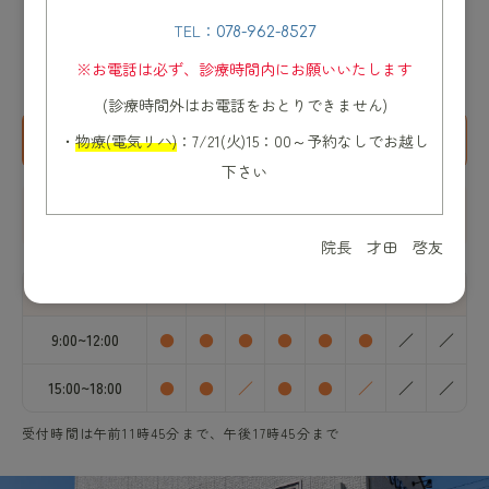
TEL：
078-962-8527
※お電話は必ず、診療時間内にお願いいたします
〒651-2129 兵庫県神戸市西区白水1丁目14-55
(診療時間外はお電話をおとりできません)
お問い合わせはこちら
24時間受付中
・
物療(電気リハ)
：7/21(火)15：00～予約なしでお越し
078-962-8527
WEB
予約
下さい
院内駐車場8台完
駐輪場あり
備
院長 才田 啓友
診察時間
月
火
水
木
金
土
日
祝
9:00~12:00
●
●
●
●
●
●
／
／
15:00~18:00
●
●
／
●
●
／
／
／
受付時間は午前11時45分まで、午後17時45分まで